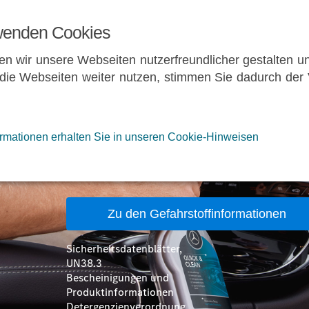
und
wenden Cookies
Gefahrgutmanag
en wir unsere Webseiten nutzerfreundlicher gestalten un
die Webseiten weiter nutzen, stimmen Sie dadurch de
Hazardous
Material and
ormationen erhalten Sie in unseren Cookie-Hinweisen
Dangerous Goods
Management
Sicherheitsdatenblätter,
UN38.3
Bescheinigungen und
Produktinformationen
Detergenzienverordnung