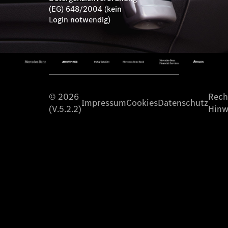
(EG) 648/2004 (kein
Login notwendig)
©
2026
Rech
Impressum
Cookies
Datenschutz
(V.5.2.2)
Hinw